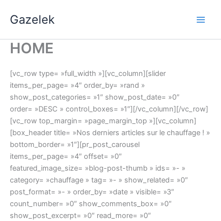
Aller
Gazelek
au
Main
contenu
HOME
Men
[vc_row type= »full_width »][vc_column][slider
items_per_page= »4″ order_by= »rand »
show_post_categories= »1″ show_post_date= »0″
order= »DESC » control_boxes= »1″][/vc_column][/vc_row]
[vc_row top_margin= »page_margin_top »][vc_column]
[box_header title= »Nos derniers articles sur le chauffage ! »
bottom_border= »1″][pr_post_carousel
items_per_page= »4″ offset= »0″
featured_image_size= »blog-post-thumb » ids= »- »
category= »chauffage » tag= »- » show_related= »0″
post_format= »- » order_by= »date » visible= »3″
count_number= »0″ show_comments_box= »0″
show_post_excerpt= »0″ read_more= »0″