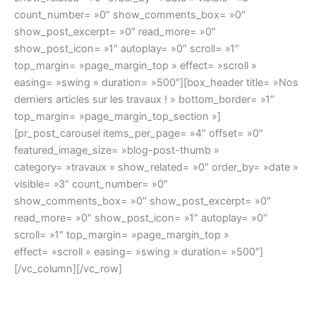
count_number= »0″ show_comments_box= »0″
show_post_excerpt= »0″ read_more= »0″
show_post_icon= »1″ autoplay= »0″ scroll= »1″
top_margin= »page_margin_top » effect= »scroll »
easing= »swing » duration= »500″][box_header title= »Nos
derniers articles sur les travaux ! » bottom_border= »1″
top_margin= »page_margin_top_section »]
[pr_post_carousel items_per_page= »4″ offset= »0″
featured_image_size= »blog-post-thumb »
category= »travaux » show_related= »0″ order_by= »date »
visible= »3″ count_number= »0″
show_comments_box= »0″ show_post_excerpt= »0″
read_more= »0″ show_post_icon= »1″ autoplay= »0″
scroll= »1″ top_margin= »page_margin_top »
effect= »scroll » easing= »swing » duration= »500″]
[/vc_column][/vc_row]