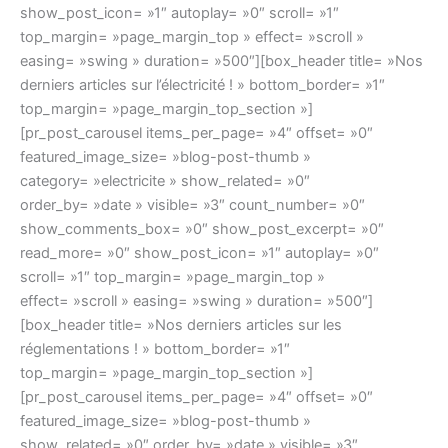
show_post_icon= »1″ autoplay= »0″ scroll= »1″
top_margin= »page_margin_top » effect= »scroll »
easing= »swing » duration= »500″][box_header title= »Nos
derniers articles sur l’électricité ! » bottom_border= »1″
top_margin= »page_margin_top_section »]
[pr_post_carousel items_per_page= »4″ offset= »0″
featured_image_size= »blog-post-thumb »
category= »electricite » show_related= »0″
order_by= »date » visible= »3″ count_number= »0″
show_comments_box= »0″ show_post_excerpt= »0″
read_more= »0″ show_post_icon= »1″ autoplay= »0″
scroll= »1″ top_margin= »page_margin_top »
effect= »scroll » easing= »swing » duration= »500″]
[box_header title= »Nos derniers articles sur les
réglementations ! » bottom_border= »1″
top_margin= »page_margin_top_section »]
[pr_post_carousel items_per_page= »4″ offset= »0″
featured_image_size= »blog-post-thumb »
show_related= »0″ order_by= »date » visible= »3″