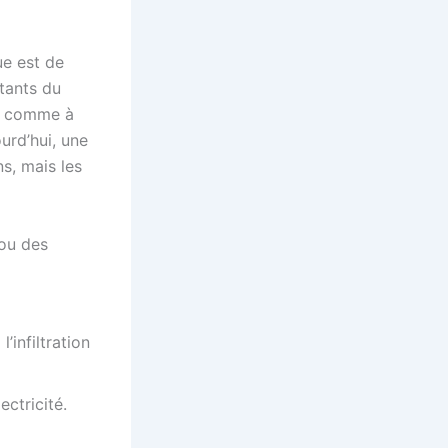
ue est de
itants du
ur comme à
urd’hui, une
s, mais les
 ou des
’infiltration
ectricité.