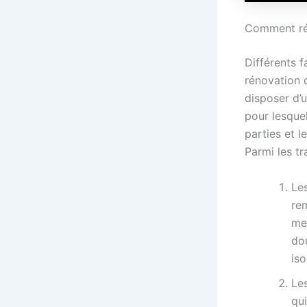
Comment réa
Différents f
rénovation 
disposer d’u
pour lesquel
parties et l
Parmi les tr
Les
re
me
do
iso
Les
qui