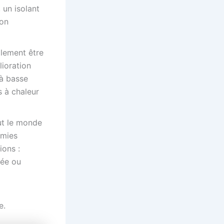
 un isolant
ion
alement être
ioration
 à basse
 à chaleur
out le monde
omies
ions :
lée ou
e.