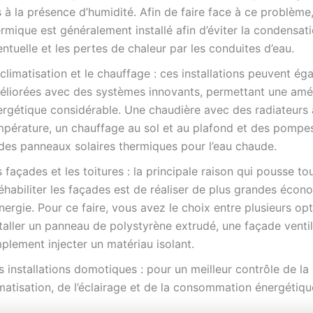
s à la présence d’humidité. Afin de faire face à ce problème,
rmique est généralement installé afin d’éviter la condensat
ntuelle et les pertes de chaleur par les conduites d’eau.
climatisation et le chauffage : ces installations peuvent ég
éliorées avec des systèmes innovants, permettant une amél
ergétique considérable. Une chaudière avec des radiateurs
mpérature, un chauffage au sol et au plafond et des pompes
 des panneaux solaires thermiques pour l’eau chaude.
 façades et les toitures : la principale raison qui pousse t
éhabiliter les façades est de réaliser de plus grandes écon
nergie. Pour ce faire, vous avez le choix entre plusieurs opt
taller un panneau de polystyrène extrudé, une façade venti
plement injecter un matériau isolant.
 installations domotiques : pour un meilleur contrôle de la
matisation, de l’éclairage et de la consommation énergétiqu