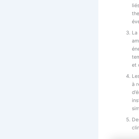
lié
the
éve
La 
am
én
te
et
Les
à r
d’é
ins
sim
Des
cli