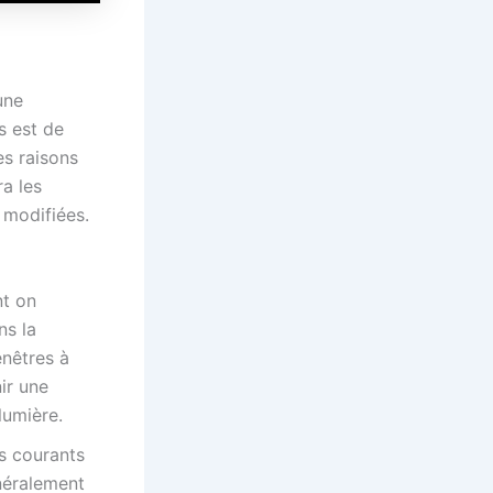
une
s est de
es raisons
ra les
 modifiées.
nt on
ns la
enêtres à
ir une
lumière.
us courants
énéralement