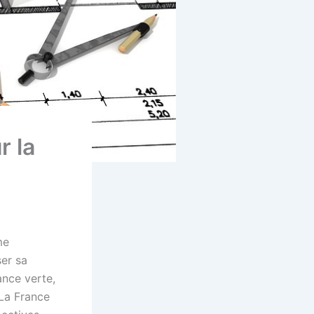
r la
me
ser sa
ance verte,
 La France