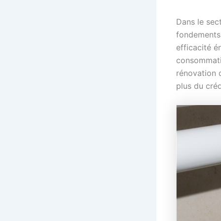
Dans le sect
fondements 
efficacité é
consommation
rénovation 
plus du créd