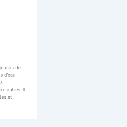
gnostic de
ns d’eau
es
e autres. Il
ées et