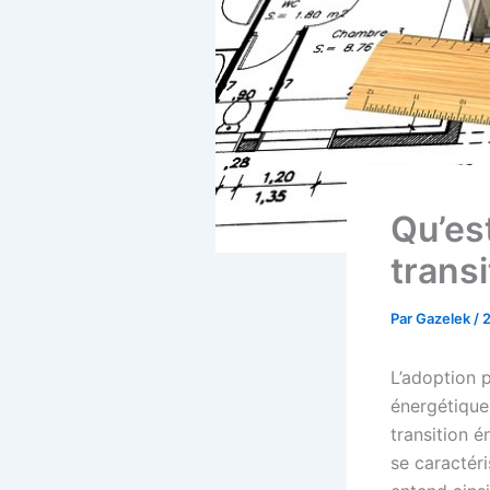
Qu’est
trans
Par
Gazelek
/
2
L’adoption 
énergétique
transition é
se caractéri