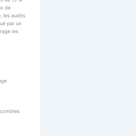
ux de
 les audits
tué par un
urage les
age
e combles