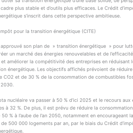
 doter sa transition énergétique d’une base solide, de pers
n cadre plus stable et d’outils plus efficaces. Le Crédit d’imp
nergétique s’inscrit dans cette perspective ambitieuse.
impôt pour la transition énergétique (CITE)
 approuvé son plan de » transition énergétique » pour lutt
éer un marché des énergies renouvelables et de l’efficacité
et améliorer la compétitivité des entreprises en réduisant l
n énergétique. Les objectifs affichés prévoient de réduire
e CO2 et de 30 % de la consommation de combustibles fos
e 2030.
ota nucléaire va passer à 50 % d’ici 2025 et le recours aux
es à 32 %. De plus, il est prévu de réduire la consommation
e 50 % à l’aube de l’an 2050, notamment en encourageant l
 de 500 000 logements par an, par le biais du Crédit d’imp
nergétique.