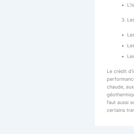
L’
Le
Les
Les
Le
Le crédit d’
performance
chaude, aux
géothermique
faut aussi 
certains tra