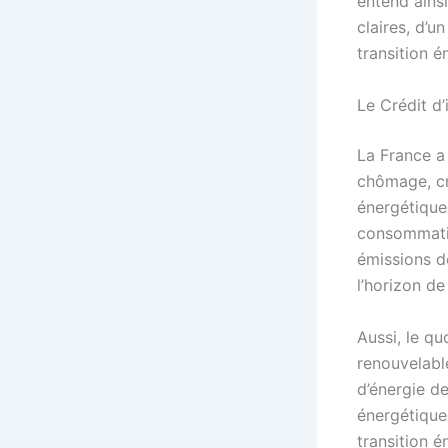
entend ainsi
claires, d’u
transition é
Le Crédit d’
La France a
chômage, cr
énergétique 
consommatio
émissions d
l’horizon d
Aussi, le qu
renouvelabl
d’énergie d
énergétique
transition é