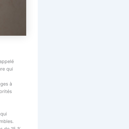
 appelé
ure qui
ages à
orités
 qui
ombles.
ns de 15 %