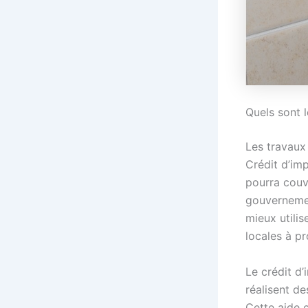
Quels sont l
Les travaux
Crédit d’imp
pourra couv
gouverneme
mieux utilis
locales à p
Le crédit d’
réalisent d
Cette aide c