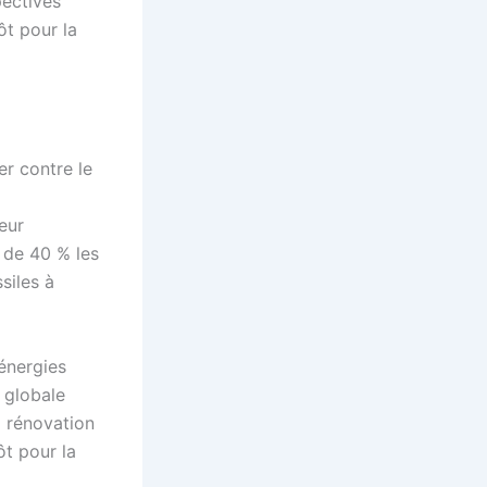
pectives
ôt pour la
er contre le
eur
 de 40 % les
siles à
 énergies
 globale
a rénovation
ôt pour la