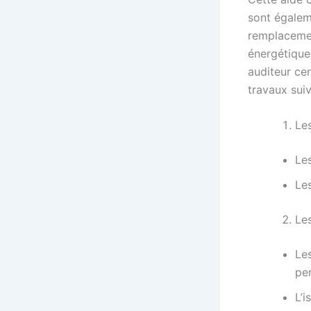
sont égalem
remplacemen
énergétiques
auditeur cer
travaux suiv
Le
Les
Le
Les
Le
pe
L’i